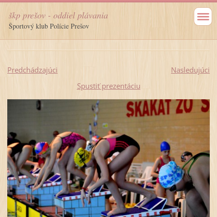
škp prešov - oddiel plávania
Športový klub Polície Prešov
Predchádzajúci
Nasledujúci
Spustiť prezentáciu