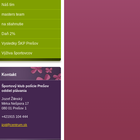
Náš tím
masters team
na stiahnutie
Daň 2%
Vysledky ŠKP Prešov
Výživa športovcov
Kontakt
Športový klub polície Prešov
oddiel plávania
Jozef Žilinský
Mirka Nešpora 17
080 01 Prešov 1
+421915 104 444
jzpl@cen
trum.sk