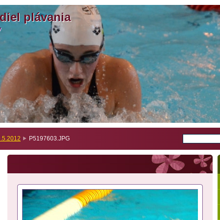
diel plávania
diel plávania
v
v
.5.2012
P5197603.JPG