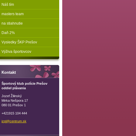
Náš tím
masters team
na stiahnutie
Daň 2%
Vysledky ŠKP Prešov
Výživa športovcov
Kontakt
Športový klub polície Prešov
oddiel plávania
Jozef Žilinský
Mirka Nešpora 17
080 01 Prešov 1
+421915 104 444
jzpl@cen
trum.sk