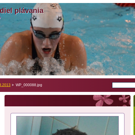
diel plávania
diel plávania
v
v
3.2013
WP_000088.jpg